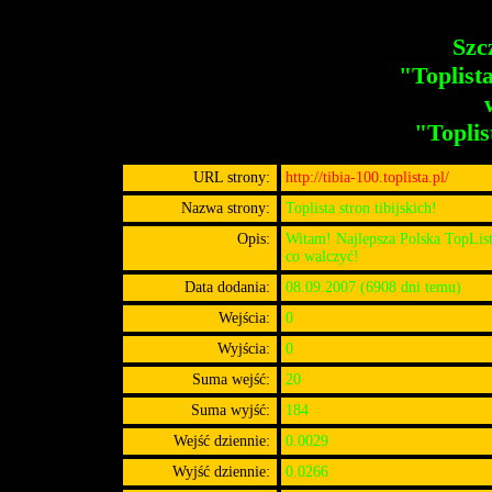
Szc
"Toplista
"Toplis
URL strony:
http://tibia-100.toplista.pl/
Nazwa strony:
Toplista stron tibijskich!
Opis:
Witam! Najlepsza Polska TopLista,
co walczyć!
Data dodania:
08.09.2007 (6908 dni temu)
Wejścia:
0
Wyjścia:
0
Suma wejść:
20
Suma wyjść:
184
Wejść dziennie:
0.0029
Wyjść dziennie:
0.0266